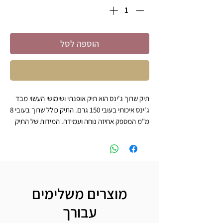
הוספה לסל
קניה מהירה
תיק שרוך ג'ינס הוא תיק אופנתי ושימושי העשוי מבד
ג'ינס איכותי בעובי 150 גרם. התיק כולל שרוך בעובי 8
מ"מ המספק אחיזה נוחה ועמידה. המידות של התיק
הן 36X44 ס"מ, מה שהופך אותו למתאים לנשיאה
יומיומית של פריטים אישיים או לשימוש כספורטיבי.
התיק מגיע עם רקמה אישית, כך שתוכלו להתאים
אותו במיוחד לטעמכם האישי או למטרות מתנה
ייחודית. הרקמה האישית מוסיפה לתיק נופך של
מוצרים משלימים
ייחודיות ומאפשרת לכם לבטא את הסטייל האישי
שלכם.
עבורך