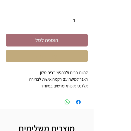
כמות
*
הוספה לסל
קניה מהירה
להיות בבית ולהרגיש בבית מלון
ראנר למיטה עם רקמה אישית לבחירה
אלגנטי איכותי ומרשים במיוחד
מידות: יחיד - 50*130 ס"מ
זוגי : 50*260 ס"מ
יש לבחור צבע רקמה וסוג אותיות לרקמה
אנחנו ניצור אתכם קשר לאחר הרכישה
מוצרים משלימים