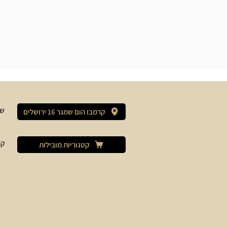
שי
קרמבו הום שמגר 16 ירושלים
קר
קטגוריות מובילות