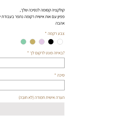
רגיל
מבצע
קולקציה קסומה לנסיכה שלך,
פפיון עם אות אישית רקומה נתפר בעבודת י
אהבה
מידות ופירוט:
צבע רקמה
*
מידות :
19*20 ס"מ
צבע בד:
טבעי דמוי קנוואס
ניתן לבחור סוג פונט וצבע רקמה
?באיזה פונט לרקום לך
*
לבחרתכם סיכת תנין גדולה/קטנה
לבחירה
במידה ולא נבחר צבע ספציפי
סיכה
*
ברירת המחדל היא רקמה לבנה ופונט אלבר
תתכן סטייה בגדלים של הפפיון
לבחירה
הערה אישית חמודה (לא חובה)