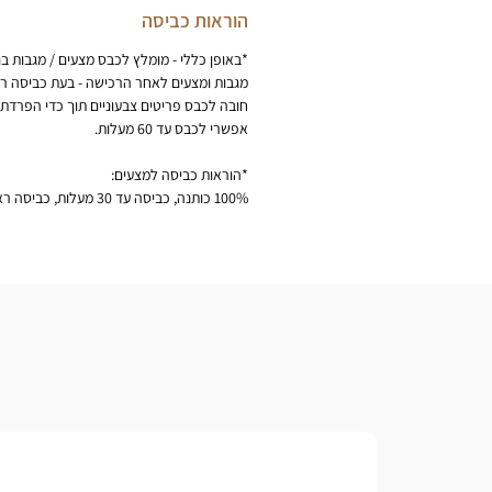
הוראות כביסה
*באופן כללי - מומלץ לכבס מצעים / מגבות ב
מגבות ומצעים לאחר הרכישה - בעת כביסה ר
חובה לכבס פריטים צבעוניים תוך כדי הפרדת 
אפשרי לכבס עד 60 מעלות.
*הוראות כביסה למצעים:
100% כותנה, כביסה עד 30 מעלות, כביסה ראשונה לכבס בנפרד, להפריד בין צבעים כהים ובהירים, אין להוסיף כלור או כל חומר מלבין, ללא סחיטה, גיהוץ קל במידת הצורך.