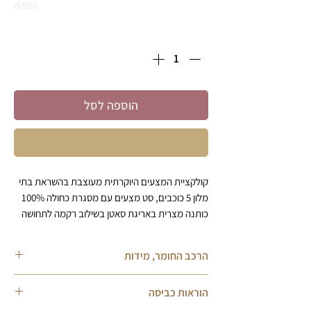
0/500
כמות
*
הוספה לסל
קניה מהירה
קולקציית המצעים היוקרתית מעוצבת בהשראת בתי
מלון 5 כוכבים, סט מצעים עם מסגרת כחולה 100%
כותנה מצרית באריגת סאטן בשילוב רקמה לתחושה
נעימה ויוקרתית וברמות הגבוהות ביותר הקיימות
בעולם.
הרכב החומר, מידות
הסט מעוטר רקמת אותיות /צירוף אותיות על גבי
ציפיות הכרית ופס ריפס תפור בכל צבע שתבחרו
הרכב החומר:
הוראות כביסה
*המצעים מגיעים באריזה יוקרתית לחוויה מושלמת.
המצעים עשויים 100% כותנה מצרית באריגת סאטן,
בצפיפות חוטים של 500 חוטים לאינטש. סידרת המצעים