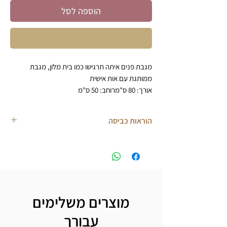
הוספה לסל
קניה מהירה
מגבת פנים איתה תרגישו כמו בית מלון, מגבת
ממותגת עם אות אישית
אורך: 80 ס"מרוחב: 50 ס"מ
500 גרם למטר משקל.
100 אחוז כותנה
הוראות כביסה
מגבת איכותית מבית ערד טקסטיל
שימו לב. מידת הרקמה השתנתה ל10-12 ס״מ
לכבס בנפרד במכונה עם גוון דומה
*מוצר עם אפשרות לרקמת אות/שם ע"ג המגבת
40° ללא השריה או סחיטה
לבחירה + בחירת צבע ההרקמה.
אין להשתמש בחומרי הלבנה
לייבש בתלייה הפוך בצל
מוצרים משלימים
עבורך