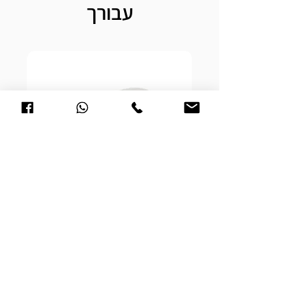
100% כותנה, כביסה עד 30 מעלות, כביסה ראשונה
עבורך
לכבס בנפרד, להפריד בין צבעים כהים ובהירים, אין
להוסיף כלור או כל חומר מלבין, ללא סחיטה, גיהוץ קל
במידת הצורך.
קופסאת תכשיטים עם חריטה אישית
מחיר
לעגלה