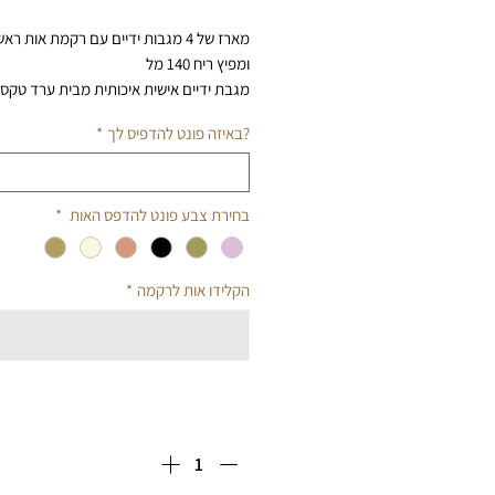
מארז של 4 מגבות ידיים עם רקמת אות ראשונה,
ומפיץ ריח 140 מל
מגבת ידיים אישית איכותית מבית ערד טקסט
המגבת ארוגה עם לולאות קצרות וצפופות ,
?באיזה פונט להדפיס לך
*
מתייבשות במהירות ובעלות רכות שנעים לל
גודל 30 ס״מ
לבחירה
500 גר' למטר משקל
בחירת צבע פונט להדפס האות
*
בעלת סיבים חזקים וארוכים
100% כותנה.
הוראות בחירה:
הקלידו אות לרקמה
*
1. הקלידו אות לרקמה
2. בחרו סוג פונט | גופן
3. בחרו צבע ברונזה/ קרם/ שחור לרקמת ה
שילוב אותיות
כמות
*