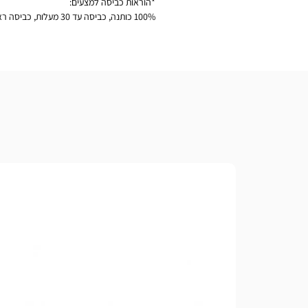
*הוראות כביסה למצעים:
100% כותנה, כביסה עד 30 מעלות, כביסה ראשונה לכבס בנפרד, להפריד בין צבעים כהים ובהירים, אין להוסיף כלור או כל חומר מלבין, ללא סחיטה, גיהוץ קל במידת הצורך.