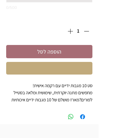
0/500
כמות
*
הוספה לסל
קניה מהירה
סט 10 מגבות ידיים עם רקמה אישית!
מחפשים מתנה יוקרתית, שימושית ומלאה בסטייל
לפורים?מארז מושלם של 10 מגבות ידיים איכותיות
עם רקמה אישית קלאסית – ב-250 ש”ח בלבד!
מה תקבלו?
10 מגבות ידיים בגודל 30X30 ס”מ
איכות פרימיום – מגבות סופגות ורכות, כמו בבית מלון
שימו לב בהתאם למלאי המגבות