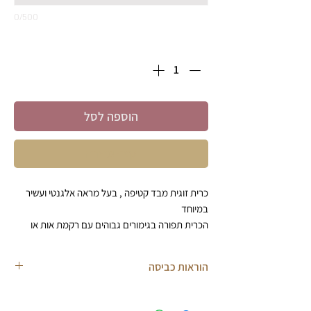
0/500
כמות
*
הוספה לסל
קניה מהירה
כרית זוגית מבד קטיפה , בעל מראה אלגנטי ועשיר
במיוחד
הכרית תפורה בגימורים גבוהים עם רקמת אות או
מונגרם לבחירה
גודל: 150*40 ס"מ
הוראות כביסה
יש לבחור צבע קטיפה
וסגנון אות לבחירה
הוראות כביסה לכרית נוי כיבוס עד 30 מעלות, כביסה
יש לכתוב בהערות פרטים ליצירת קשר
עדינה כביסה ראשונה לכבס בנפרד. לכבס הפוך.