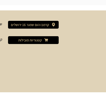
שי
קרמבו הום שמגר 16 ירושלים
קר
קטגוריות מובילות