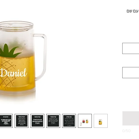
 עם שם
למקבל.ת
0/50