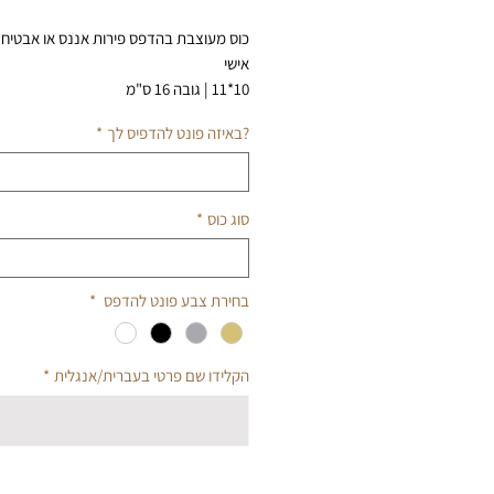
רגיל
מבצע
כוס מעוצבת בהדפס פירות אננס או אבטיח
אישי
10*11 | גובה 16 ס"מ
450 מ"ל
?באיזה פונט להדפיס לך
*
הוראות הזמנה ורכישה:
הקלידו בתיבת הטקסט הפרטים הבאים:
לבחירה
* שם פרטי להדפסת מדבקת הויניל לך או 
* בחרו את סוג הפונט/גופן להדפסת השם
סוג כוס
*
לבחירה
בחירת צבע פונט להדפס
*
הקלידו שם פרטי בעברית/אנגלית
*