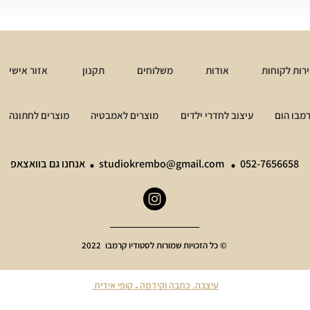
רות לקוחות
אודות
משלוחים
תקנון
אזור אישי
מבו הום
עיצוב לחדרי ילדים
מוצרים לאמבטיה
מוצרים לחתונה
.
.
052-7656658
studiokrembo@gmail.com
אנחנו גם בוואצאפ
© כל הזכויות שמורות לסטודיו קרמבו 2022
עיצבה. כתבה וקידמה
.
קופי אידית