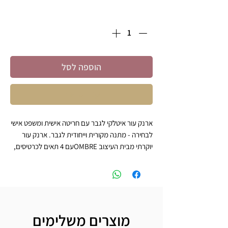
כמות
*
הוספה לסל
קניה מהירה
ארנק עור איטלקי לגבר עם חריטה אישית ומשפט אישי
לבחירה - מתנה מקורית וייחודית לגבר. ‏ארנק עור
יוקרתי מבית העיצוב OMBREעם 4 תאים לכרטיסים,
תא שקוף, תא כפול לשטרות ותא למטבעות,כולל
הגנת RFID מפני גניבת זהות. 9*11 ס"מ -------------
-------
הוראות לבחירה ורכישה:
1. הקלידו בתיבת הטקסט את שמו הפרטי של הגבר
מוצרים משלימים
באנגלית/עברית.