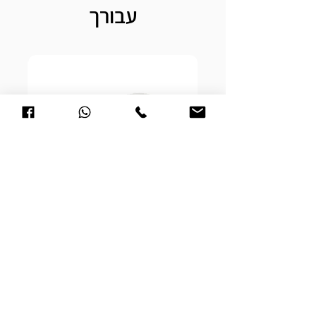
2. בחרו משפט אישי מתוך המגוון החינני .
עבורך
3. בחרו את סגנון הפונט (גופן) לחריטת השם
והמשפט.
--------------------
הארנק מגיע עם חריטה אחת ניתן לבחור איפה לחרוט
אפשרות לחרוט בעוד צד בתוספת של 20 שח
קופסאת תכשיטים עם חריטה אישית
מחיר
לעגלה