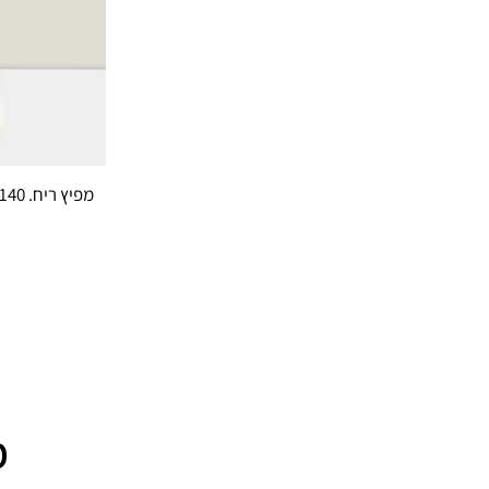
מפיץ ריח. Summer breeze. 140 מ"ל
מ