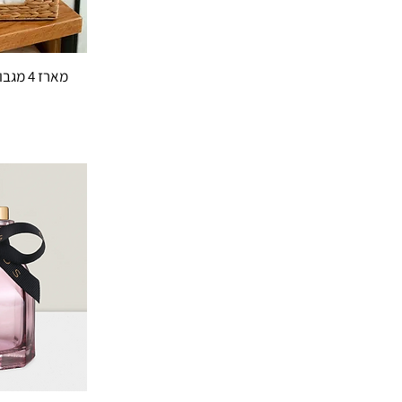
רומנס סט 2
מארז 4 מגבות ידיים עם רקמת לואי
מ